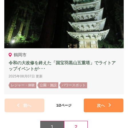
鶴岡市
令和の大改修を終えた「国宝羽黒山五重塔」でライトア
ップイベントが･･･
2025年08月07日 更新
レジャー・体験
公園・施設
パワースポット
前へ
次へ
1/2ページ
1
2