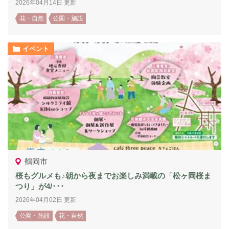
2026年04月14日 更新
花・自然
公園・施設
イベント
鶴岡市
桜もグルメも♪朝から夜までお楽しみ満載の「松ヶ岡桜ま
つり」が4/･･･
2026年04月02日 更新
公園・施設
花・自然