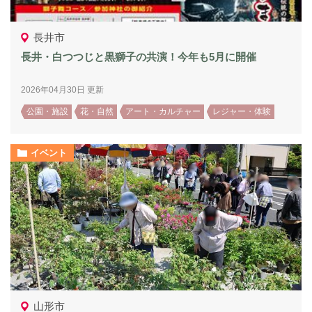
長井市
長井・白つつじと黒獅子の共演！今年も5月に開催
2026年04月30日 更新
公園・施設
花・自然
アート・カルチャー
レジャー・体験
イベント
山形市