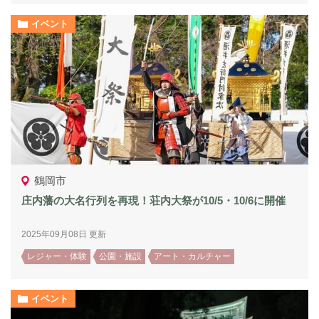
イベント
鶴岡市
庄内藩の大名行列を再現！荘内大祭が10/5・10/6に開催
2025年09月08日 更新
レジャー・体験
公園・施設
アート・カルチャー
イベント