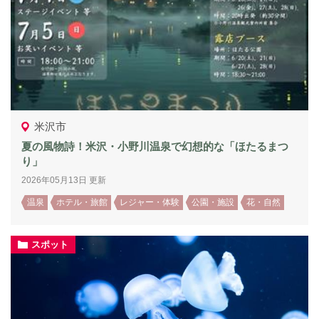
米沢市
夏の風物詩！米沢・小野川温泉で幻想的な「ほたるまつ
り」
2026年05月13日 更新
温泉
ホテル・旅館
レジャー・体験
公園・施設
花・自然
スポット