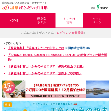
山形県民びいきのホテル・宿予約サイト
温泉ぱらだいす山形（おんぱら山形）
温泉宿
おでかけ
キャン
HOME
ホテル
情報
ペーン
こんにちは！
ゲストさん（
ログイン／会員登録
）
＜お知らせ＞
【登録無料】「温泉ぱらだいす山形」とは
※同伴者は県外OK
「SHONAI HOTEL SUIDEN TERRASSE」15％OFFの朝食プランが販売延
長♪
【新登場】村山・かみのやまエリア「
果実の山あづま屋」
【新登場】村山・かみのやまエリア「別館ふじや旅館」