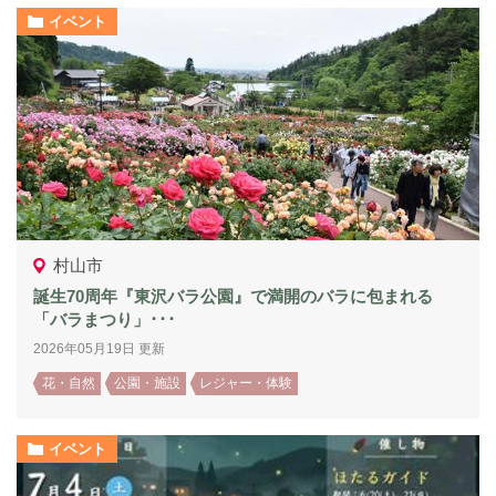
イベント
村山市
誕生70周年『東沢バラ公園』で満開のバラに包まれる
「バラまつり」･･･
2026年05月19日 更新
花・自然
公園・施設
レジャー・体験
イベント