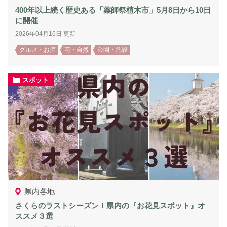
400年以上続く歴史ある「薬師祭植木市」5月8日から10日
に開催
2026年04月16日 更新
グルメ・お酒
花・自然
公園・施設
スポット
県内各地
さくらのラストシーズン！県内の『お花見スポット』オ
ススメ３選