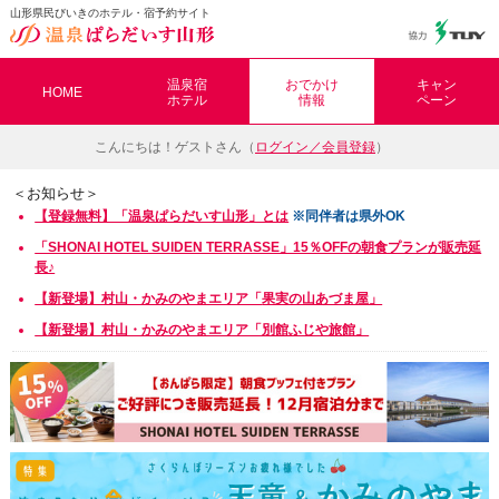
山形県民びいきのホテル・宿予約サイト
温泉ぱらだいす山形（おんぱら山形）
温泉宿
おでかけ
キャン
HOME
ホテル
情報
ペーン
こんにちは！
ゲストさん（
ログイン／会員登録
）
＜お知らせ＞
【登録無料】「温泉ぱらだいす山形」とは
※同伴者は県外OK
「SHONAI HOTEL SUIDEN TERRASSE」15％OFFの朝食プランが販売延
長♪
【新登場】村山・かみのやまエリア「
果実の山あづま屋」
【新登場】村山・かみのやまエリア「別館ふじや旅館」