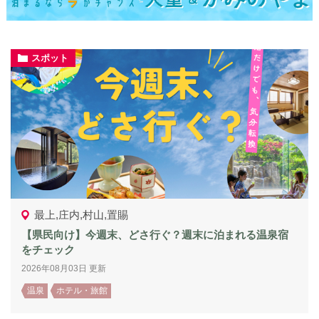
スポット
最上,庄内,村山,置賜
【県民向け】今週末、どさ行ぐ？週末に泊まれる温泉宿
をチェック
2026年08月03日 更新
温泉
ホテル・旅館