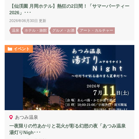
【仙渓園 月岡ホテル】熱狂の2日間！「サマーパーティー
2026」･･･
2026年06月30日 更新
温泉
ホテル・旅館
グルメ・お酒
アート・カルチャー
イベント
あつみ温泉
一夜限りの竹あかりと花火が彩る幻想の夜「あつみ温泉
湯灯りNigh･･･