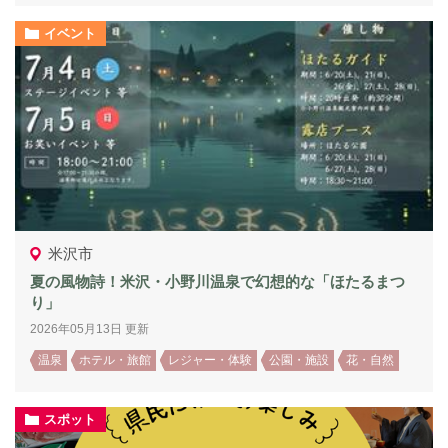
イベント
米沢市
夏の風物詩！米沢・小野川温泉で幻想的な「ほたるまつ
り」
2026年05月13日 更新
温泉
ホテル・旅館
レジャー・体験
公園・施設
花・自然
スポット