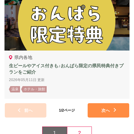
県内各地
生ビールやアイス付きも♪おんぱら限定の県民特典付きプ
ランをご紹介
2026年05月11日 更新
温泉
ホテル・旅館
前へ
次へ
1/2ページ
1
2