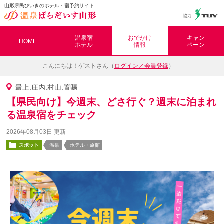
山形県民びいきのホテル・宿予約サイト
温泉ぱらだいす山形（おんぱら山形）
温泉宿
おでかけ
キャン
HOME
ホテル
情報
ペーン
こんにちは！
ゲストさん（
ログイン／会員登録
）
最上,庄内,村山,置賜
【県民向け】今週末、どさ行ぐ？週末に泊まれ
る温泉宿をチェック
2026年08月03日 更新
スポット
温泉
ホテル・旅館