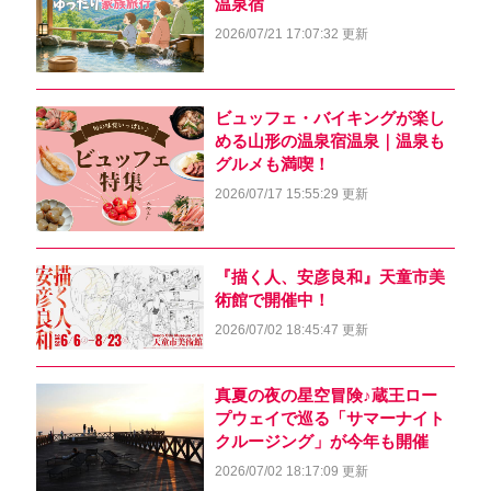
温泉宿
2026/07/21 17:07:32 更新
ビュッフェ・バイキングが楽し
める山形の温泉宿温泉｜温泉も
グルメも満喫！
2026/07/17 15:55:29 更新
『描く人、安彦良和』天童市美
術館で開催中！
2026/07/02 18:45:47 更新
真夏の夜の星空冒険♪蔵王ロー
プウェイで巡る「サマーナイト
クルージング」が今年も開催
2026/07/02 18:17:09 更新