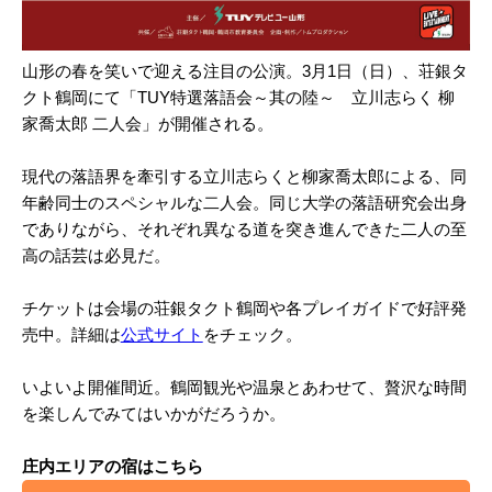
山形の春を笑いで迎える注目の公演。3月1日（日）、荘銀タ
クト鶴岡にて「TUY特選落語会～其の陸～ 立川志らく 柳
家喬太郎 二人会」が開催される。
現代の落語界を牽引する立川志らくと柳家喬太郎による、同
年齢同士のスペシャルな二人会。同じ大学の落語研究会出身
でありながら、それぞれ異なる道を突き進んできた二人の至
高の話芸は必見だ。
チケットは会場の荘銀タクト鶴岡や各プレイガイドで好評発
売中。詳細は
公式サイト
をチェック。
いよいよ開催間近。鶴岡観光や温泉とあわせて、贅沢な時間
を楽しんでみてはいかがだろうか。
庄内エリアの宿はこちら