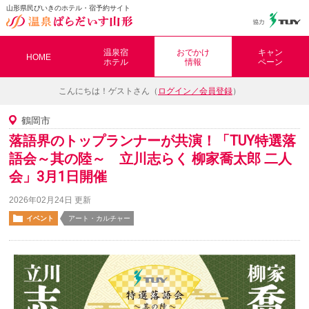
山形県民びいきのホテル・宿予約サイト
温泉ぱらだいす山形（おんぱら山形）
温泉宿
おでかけ
キャン
HOME
ホテル
情報
ペーン
こんにちは！
ゲストさん（
ログイン／会員登録
）
鶴岡市
落語界のトップランナーが共演！「TUY特選落
語会～其の陸～ 立川志らく 柳家喬太郎 二人
会」3月1日開催
2026年02月24日 更新
イベント
アート・カルチャー