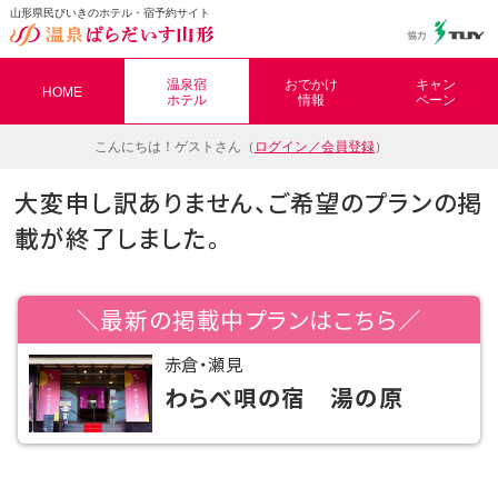
山形県民びいきのホテル・宿予約サイト
温泉ぱらだいす山形（おんぱら山形）
温泉宿
おでかけ
キャン
HOME
ホテル
情報
ペーン
こんにちは！
ゲストさん（
ログイン／会員登録
）
大変申し訳ありません、ご希望のプランの掲
載が終了しました。
＼最新の掲載中プランはこちら／
赤倉・瀬見
わらべ唄の宿 湯の原