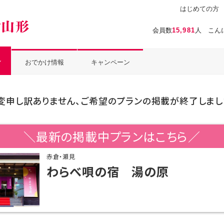
はじめての方
温泉ぱらだいす山形（おんぱら山形）
会員数
15,981
人 こん
ル
おでかけ情報
キャンペーン
変申し訳ありません、ご希望のプランの掲載が終了しまし
＼最新の掲載中プランはこちら／
赤倉・瀬見
わらべ唄の宿 湯の原