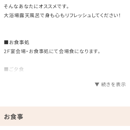
そんなあなたにオススメです。
大浴場露天風呂で身も心もリフレッシュしてください！
■お食事処
2Ｆ宴会場・お食事処にて会場食になります。
■ご夕食
ご夕食は、山形の旬の美味しさを気軽に楽しめる全10
▼ 続きを表示
品
季節毎に替わる【彩の膳】会場食でのお食事になりま
す。
お食事