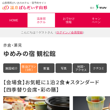
山形県民びいきのホテル・宿予約サイト
温泉ぱらだいす山形（おんぱら山形）
温泉宿
おでかけ
キャン
HOME
ホテル
情報
ペーン
こんにちは！
ゲストさん（
ログイン／会員登録
）
赤倉・瀬見
ゆめみの宿 観松館
宿泊プラン
地図・
施設紹介
客室
写真
クチコミ
（5件）
アクセス
【会場食】お気軽に１泊２食★スタンダード
【四季替り会席・彩の膳】