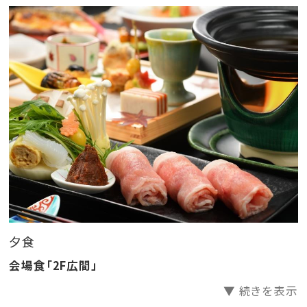
■ご朝食
こだわり食材の和洋バイキング朝食
地元ならではの食材・新庄あべの湯豆腐
山形牛すじ朝カレー、毎朝焼きあげる
板前の玉子焼きが人気です！
■温泉
当館自慢！温泉かけ流しの大浴場・大浴場露天風呂の
お湯は
身体の芯から温まります。泉質は湯あたりが良く高齢の
方、
病後の回復によく効くといわれています。
夕食
湯けむりの向こうからは、小国川のさらさらという川の
会場食「2F広間」
せせらぎ…
▼ 続きを表示
日々の喧騒を忘れ、ゆったりとお寛ぎいただけます。