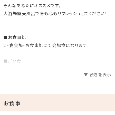
そんなあなたにオススメです。
大浴場露天風呂で身も心もリフレッシュしてください！
■お食事処
2Ｆ宴会場・お食事処にて会場食になります。
■ご夕食
ご夕食は、山形の旬の美味しさを気軽に楽しめる全10
▼ 続きを表示
品
季節毎に替わる【彩の膳】会場食でのお食事になりま
す。
お食事