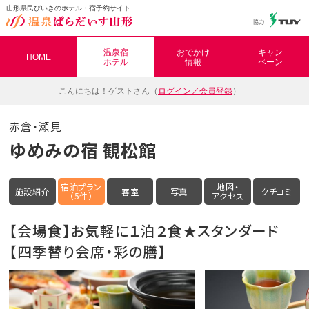
山形県民びいきのホテル・宿予約サイト
温泉ぱらだいす山形（おんぱら山形）
温泉宿
おでかけ
キャン
HOME
ホテル
情報
ペーン
こんにちは！
ゲストさん（
ログイン／会員登録
）
赤倉・瀬見
ゆめみの宿 観松館
宿泊プラン
地図・
施設紹介
客室
写真
クチコミ
（5件）
アクセス
【会場食】お気軽に１泊２食★スタンダード
【四季替り会席・彩の膳】