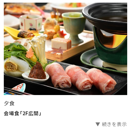
■ご朝食
こだわり食材の和洋バイキング朝食
地元ならではの食材・新庄あべの湯豆腐
山形牛すじ朝カレー、毎朝焼きあげる
板前の玉子焼きが人気です！
■温泉
当館自慢！温泉かけ流しの大浴場・大浴場露天風呂の
お湯は
身体の芯から温まります。泉質は湯あたりが良く高齢の
方、
病後の回復によく効くといわれています。
夕食
湯けむりの向こうからは、小国川のさらさらという川の
会場食「2F広間」
せせらぎ…
▼ 続きを表示
日々の喧騒を忘れ、ゆったりとお寛ぎいただけます。