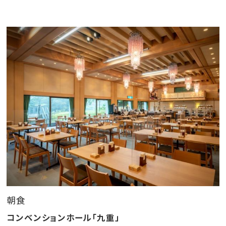
■温泉
当館自慢！温泉かけ流しの大浴場・大浴場露天風呂の
お湯は
身体の芯から温まります。泉質は湯あたりが良く高齢の
方、
病後の回復によく効くといわれています。
湯けむりの向こうからは、小国のさらさらという川のせ
せらぎ…
日々の喧騒を忘れ、ゆったりとお寛ぎいただけます。
朝食
コンベンションホール「九重」