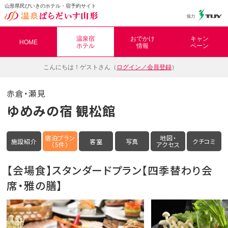
山形県民びいきのホテル・宿予約サイト
温泉ぱらだいす山形（おんぱら山形）
温泉宿
おでかけ
キャン
HOME
ホテル
情報
ペーン
こんにちは！
ゲストさん（
ログイン／会員登録
）
赤倉・瀬見
ゆめみの宿 観松館
宿泊プラン
地図・
施設紹介
客室
写真
クチコミ
（5件）
アクセス
【会場食】スタンダードプラン【四季替わり会
席・雅の膳】