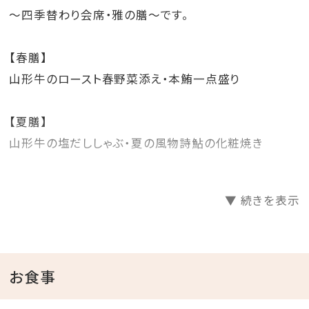
～四季替わり会席・雅の膳～です。
【春膳】
山形牛のロースト春野菜添え・本鮪一点盛り
【夏膳】
山形牛の塩だししゃぶ・夏の風物詩鮎の化粧焼き
【秋膳】
▼ 続きを表示
山形牛の味噌すき焼き・舟形産マッシュルーム香味焼き
【冬膳】
山形牛の霙鍋・山形牛ロースト冬野菜添え・他
お食事