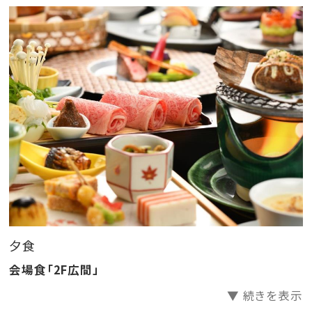
※季節によって内容が変更する場合がございます。
■ご夕食
山形の旬の美味しさを盛り込んだ、季節毎に替わる全
10品。
それぞれの素材の持ち味を存分にお楽しみくださいま
せ。
お食事場所は会場食となります。
■ご朝食
こだわり食材の和洋バイキング朝食
地元ならではの食材・新庄あべの湯豆腐
夕食
山形牛すじ朝カレー、毎朝焼きあげる
会場食「2F広間」
板前の玉子焼きが人気です！
▼ 続きを表示