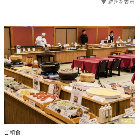
▼ 続きを表示
※夕食は18：00～20：30会場終了となります。
【 ご 朝 食 】
～あさまの田舎バイキング～
・山形名物芋煮 ・山形のだし ・冷や汁 ・あおさ納
豆
・手作り出汁巻き玉子 ・いかの一夜干し
・山形郷土料理 を 中心とした約20種類をご用意してお
ります。
※日により和定食になる場合がございます。和定食・
バイキングの選択はできません。
（和定食の場合は、ご提供の内容がバイキングメニュー
ご朝食
とは異なります）