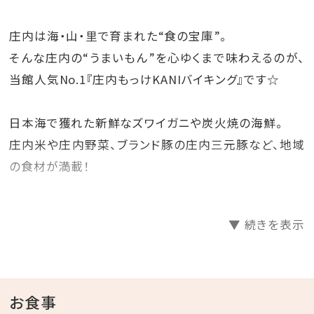
庄内は海・山・里で育まれた“食の宝庫”。
そんな庄内の“うまいもん”を心ゆくまで味わえるのが、
当館人気No.1『庄内もっけKANIバイキング』です☆
日本海で獲れた新鮮なズワイガニや炭火焼の海鮮。
庄内米や庄内野菜、ブランド豚の庄内三元豚など、地域
の食材が満載！
ファミリー旅行での思い出づくりに、カップルやご夫婦、
▼ 続きを表示
気の合う仲間とのグループ旅行など
みんなでお腹いっぱい庄内グルメをご堪能ください♪
【 プラン内容 】
お食事