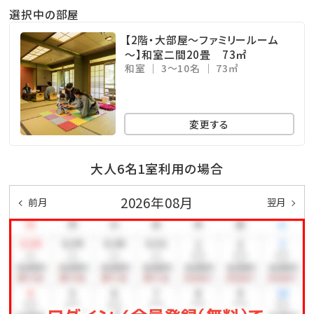
選択中の部屋
【2階・大部屋～ファミリールーム
～】和室二間20畳 73㎡
和室
3～10名
73㎡
変更する
大人6名1室利用の場合
2026年08月
前月
翌月