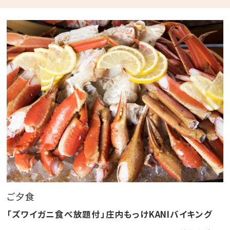
夕・朝食付き
【 ご 夕 食 】
「ズワイガニ食べ放題付」庄内もっけKANIバイキング
～ 約30種類の庄内グルメ食べ放題メニュー～
・ズワイ蟹 ・海鮮しゃぶしゃぶ ・庄内三元豚のしゃぶ
しゃぶ
・海鮮炭火焼 ・揚げたて天ぷら ・特製カレー
・郷土鍋 ・庄内野菜の季節サラダ ・庄内米
・季節のスイーツやケーキ
・ファミリーに嬉しいキッズコーナー（ミニハンバーガ
ー、鳥唐揚げ、ナポリタンなど）
ご夕食
※季節や仕入れ状況により一部変更になる場合がござ
「ズワイガニ食べ放題付」庄内もっけKANIバイキング
います。