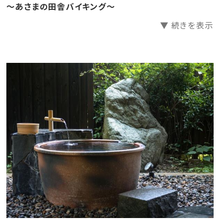
～あさまの田舎バイキング～
【 お 風 呂 】
▼ 続きを表示
開湯1300年の歴史ある、あつみ温泉。その源泉を100％
使用しております。
肌触りが柔らかく湯冷めしにくい上質な温泉に癒されて
下さい。
貸切風呂 「洗心の湯」「雛の湯」
有料 50分 1,650円 ※当日フロント予約・先着順