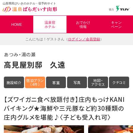
山形県民びいきのホテル・宿予約サイト
温泉ぱらだいす山形（おんぱら山形）
温泉宿
おでかけ
キャン
HOME
ホテル
情報
ペーン
こんにちは！
ゲストさん（
ログイン／会員登録
）
あつみ・湯の瀬
高見屋別邸 久遠
宿泊プラン
地図・
施設紹介
客室
写真
クチコミ
（4件）
アクセス
【ズワイガニ食べ放題付き】庄内もっけKANI
バイキング★海鮮や三元豚など約30種類の
庄内グルメを堪能♪〈子ども受入れ可〉