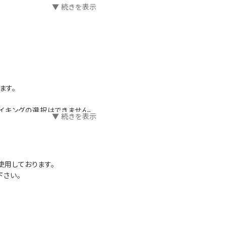
▼ 続きを表示
鳥唐揚げ、ナポリタンなど）
ます。
ます。
イキングの選択はできません。
▼ 続きを表示
は異なります）
使用しております。
下さい。