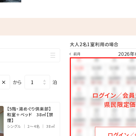
の湯」
※当日フロント予約・先着順
大人2名1室利用の場合
2026年
前月
×
から
泊
ログイン／会員
県民限定価
【5階・湯めぐり倶楽部】
和室＋ベッド 38㎡【禁
煙】
シングル
2～4名
38㎡
ログイン／