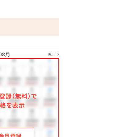
08月
翌月
登録（無料）で
格を表示
会員登録