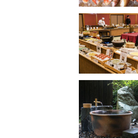
※季節や仕入れ状況により
※夕食は18：00～20：30
【 ご 朝 食 】
～あさまの田舎バイキング
・山形名物芋煮 ・山形のだ
・手作り出汁巻き玉子 ・い
・山形郷土料理 を 中心とし
※日により和定食になる場
（和定食の場合は、ご提供の
【 お 風 呂 】
開湯1300年の歴史ある、あ
肌触りが柔らかく湯冷めしに