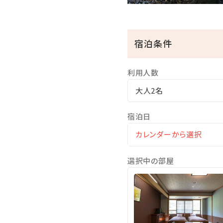
貸切風呂 「洗心の湯」「雛
有料 50分 1,650円 
宿泊条件
利用人数
大人2名
宿泊日
選択中の部屋