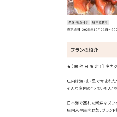
夕食・朝食付き
駐車場無料
設定期間：2025年10月01日～2
プランの紹介
★【 開 催 日 限 定 ！】 
庄内は海・山・里で育まれた
そんな庄内の“うまいもん”を
日本海で獲れた新鮮なズワ
庄内米や庄内野菜、ブランド