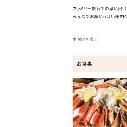
ファミリー旅行での思い出づ
みんなでお腹いっぱい庄内
【 プラン内容 】
▼ 続きを表示
夕・朝食付き
【 ご 夕 食 】
お食事
「ズワイガニ食べ放題付」庄内
～ 約30種類の庄内グルメ
・ズワイ蟹 ・海鮮しゃぶし
・海鮮炭火焼 ・揚げたて天
・郷土鍋 ・庄内野菜の季
・季節のスイーツやケーキ
・ファミリーに嬉しいキッズ