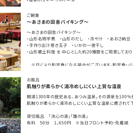
・季節のスイーツやケーキ
一部変更になる場合がございます。
・ファミリーに嬉しいキッズコーナー（ミニハンバーガー、
会場終了となります。
ご朝食
※季節や仕入れ状況により一部変更になる場合がござい
～あさまの田舎バイキング～
※夕食は18：00～20：30会場終了となります。
～あさまの田舎バイキング～
～
・山形名物芋煮 ・山形のだし ・冷や汁 ・あおさ納豆
し ・冷や汁 ・あおさ納豆
・手作り出汁巻き玉子 ・いかの一夜干し
かの一夜干し
・山形郷土料理 を 中心とした約20種類をご用意しており
た約20種類をご用意しております。
※日により和定食になる場合がございます。和定食・バ
（和定食の場合は、ご提供の内容がバイキングメニューと
合がございます。和定食・バイキングの選択はできません。
お風呂
内容がバイキングメニューとは異なります）
肌触りが柔らかく湯冷めしにくい上質な温泉
開湯1300年の歴史ある、あつみ温泉。その源泉を100％
肌触りが柔らかく湯冷めしにくい上質な温泉に癒されて
つみ温泉。その源泉を100％使用しております。
貸切風呂 「洗心の湯」「雛の湯」
くい上質な温泉に癒されて下さい。
有料 50分 1，650円 ※当日フロント予約・先着順