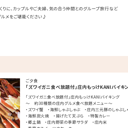
くりに、カップルやご夫婦、気の合う仲間とのグループ旅行など
グルメをご堪能ください♪
もっけKANIバイキング
食べ放題メニュー～
ゃぶ ・庄内三元豚のしゃぶしゃぶ
ご夕食
「ズワイガニ食べ放題付」庄内もっけKANIバイキ
ぷら ・特製カレー
節サラダ ・庄内米
「ズワイガニ食べ放題付」庄内もっけKANIバイキング
～ 約30種類の庄内グルメ食べ放題メニュー～
・ズワイ蟹 ・海鮮しゃぶしゃぶ ・庄内三元豚のしゃぶ
コーナー（ミニハンバーガー、鳥唐揚げ、ナポリタンなど）
・海鮮炭火焼 ・揚げたて天ぷら ・特製カレー
・郷土鍋 ・庄内野菜の季節サラダ ・庄内米