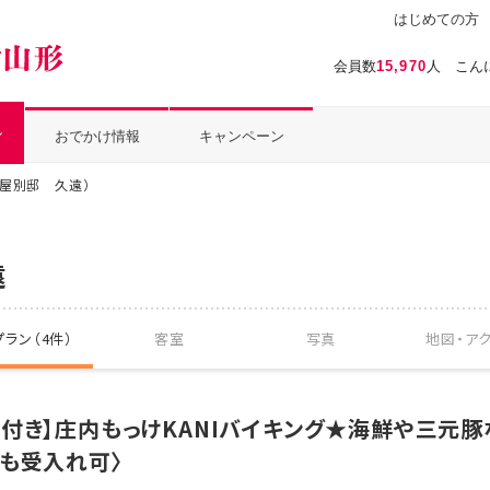
はじめての方
温泉ぱらだいす山形（おんぱら山形）
会員数
15,970
人 こん
ル
おでかけ情報
キャンペーン
見屋別邸 久遠）
遠
ラン（4件）
客室
写真
地図・
ア
付き】庄内もっけKANIバイキング★海鮮や三元豚
も受入れ可〉