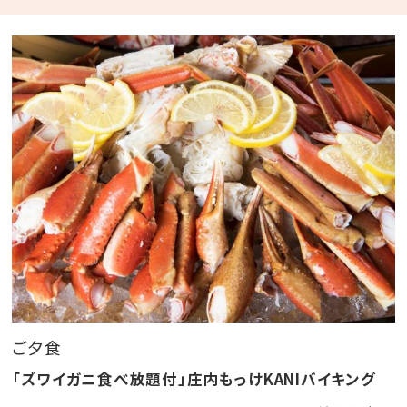
夕・朝食付き
【 ご 夕 食 】
「ズワイガニ食べ放題付」庄内もっけKANIバイキング
～ 約30種類の庄内グルメ食べ放題メニュー～
・ズワイ蟹 ・海鮮しゃぶしゃぶ ・庄内三元豚のしゃぶ
しゃぶ
・海鮮炭火焼 ・揚げたて天ぷら ・特製カレー
・郷土鍋 ・庄内野菜の季節サラダ ・庄内米
・季節のスイーツやケーキ
・ファミリーに嬉しいキッズコーナー（ミニハンバーガ
ー、鳥唐揚げ、ナポリタンなど）
ご夕食
※季節や仕入れ状況により一部変更になる場合がござ
「ズワイガニ食べ放題付」庄内もっけKANIバイキング
います。