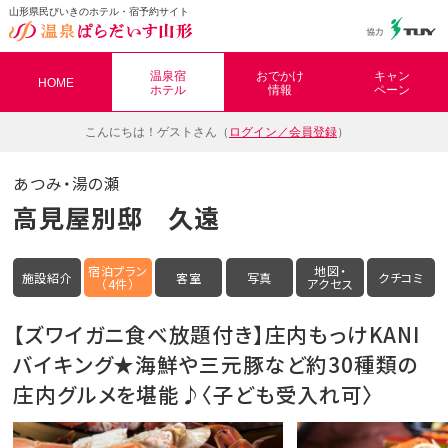
山形県民びいきのホテル・宿予約サイト
温泉ぱらだいす山形（おんぱら山形）
温泉宿
おでかけ
キャン
HOME
ホテル
情報
ペーン
こんにちは！
ゲストさん（
ログイン／会員登録
）
あつみ・湯の瀬
高見屋別邸 久遠
宿泊プラン
地図・
施設紹介
客室
写真
クチコミ
（4件）
アクセス
【ズワイガニ食べ放題付き】庄内もっけKANI
バイキング★海鮮や三元豚など約30種類の
庄内グルメを堪能♪〈子ども受入れ可〉