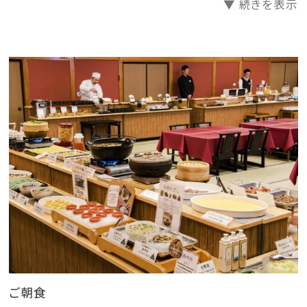
▼ 続きを表示
※夕食は18：00～20：30会場終了となります。
【 ご 朝 食 】
～あさまの田舎バイキング～
・山形名物芋煮 ・山形のだし ・冷や汁 ・あおさ納
豆
・手作り出汁巻き玉子 ・いかの一夜干し
・山形郷土料理 を 中心とした約20種類をご用意してお
ります。
※日により和定食になる場合がございます。和定食・
バイキングの選択はできません。
（和定食の場合は、ご提供の内容がバイキングメニュー
ご朝食
とは異なります）