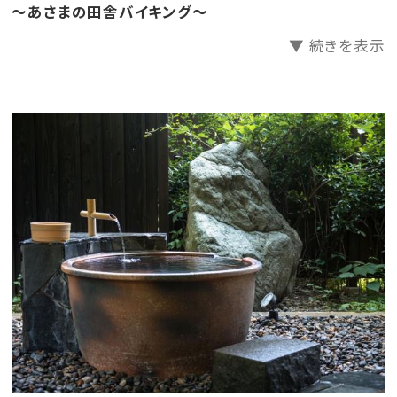
～あさまの田舎バイキング～
【 お 風 呂 】
▼ 続きを表示
開湯1300年の歴史ある、あつみ温泉。その源泉を100％
使用しております。
肌触りが柔らかく湯冷めしにくい上質な温泉に癒されて
下さい。
貸切風呂 「洗心の湯」「雛の湯」
有料 50分 1,650円 ※当日フロント予約・先着順