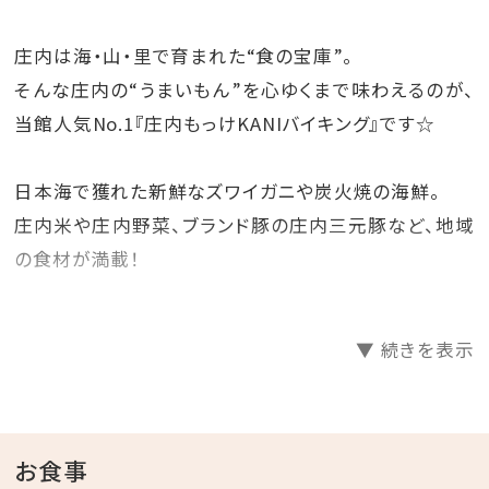
庄内は海・山・里で育まれた“食の宝庫”。
そんな庄内の“うまいもん”を心ゆくまで味わえるのが、
当館人気No.1『庄内もっけKANIバイキング』です☆
日本海で獲れた新鮮なズワイガニや炭火焼の海鮮。
庄内米や庄内野菜、ブランド豚の庄内三元豚など、地域
の食材が満載！
ファミリー旅行での思い出づくりに、カップルやご夫婦、
▼ 続きを表示
気の合う仲間とのグループ旅行など
みんなでお腹いっぱい庄内グルメをご堪能ください♪
【 プラン内容 】
お食事