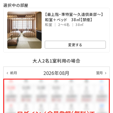
選択中の部屋
【最上階・準特室～久遠倶楽部～】
和室＋ベッド 38㎡【禁煙】
和室
2～4名
38㎡
変更する
大人2名1室利用の場合
2026年08月
前月
翌月