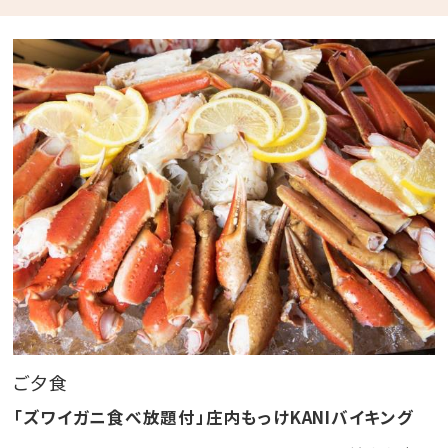
夕・朝食付き
【 ご 夕 食 】
「ズワイガニ食べ放題付」庄内もっけKANIバイキング
～ 約30種類の庄内グルメ食べ放題メニュー～
・ズワイ蟹 ・海鮮しゃぶしゃぶ ・庄内三元豚のしゃぶ
しゃぶ
・海鮮炭火焼 ・揚げたて天ぷら ・特製カレー
・郷土鍋 ・庄内野菜の季節サラダ ・庄内米
・季節のスイーツやケーキ
・ファミリーに嬉しいキッズコーナー（ミニハンバーガ
ー、鳥唐揚げ、ナポリタンなど）
ご夕食
※季節や仕入れ状況により一部変更になる場合がござ
「ズワイガニ食べ放題付」庄内もっけKANIバイキング
います。