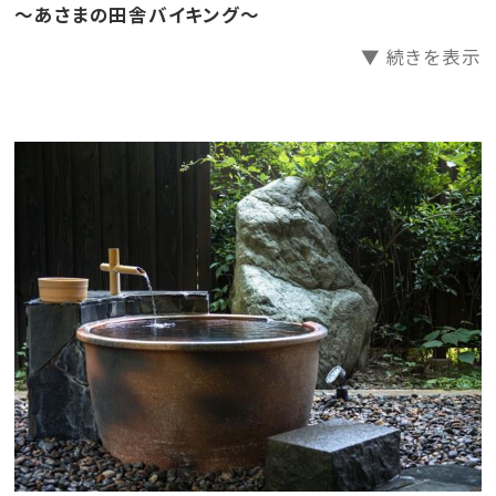
～あさまの田舎バイキング～
【 お 風 呂 】
▼ 続きを表示
開湯1300年の歴史ある、あつみ温泉。その源泉を100％
使用しております。
肌触りが柔らかく湯冷めしにくい上質な温泉に癒されて
下さい。
貸切風呂 「洗心の湯」「雛の湯」
有料 50分 1,650円 ※当日フロント予約・先着順