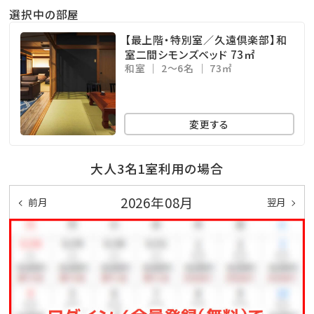
選択中の部屋
【最上階・特別室／久遠倶楽部】和
室二間シモンズベッド 73㎡
和室
2～6名
73㎡
変更する
大人3名1室利用の場合
2026年08月
前月
翌月