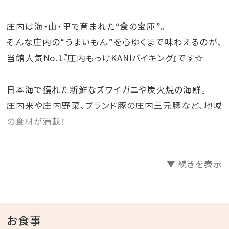
庄内は海・山・里で育まれた“食の宝庫”。
そんな庄内の“うまいもん”を心ゆくまで味わえるのが、
当館人気No.1『庄内もっけKANIバイキング』です☆
日本海で獲れた新鮮なズワイガニや炭火焼の海鮮。
庄内米や庄内野菜、ブランド豚の庄内三元豚など、地域
の食材が満載！
ファミリー旅行での思い出づくりに、カップルやご夫婦、
▼ 続きを表示
気の合う仲間とのグループ旅行など
みんなでお腹いっぱい庄内グルメをご堪能ください♪
【 プラン内容 】
お食事