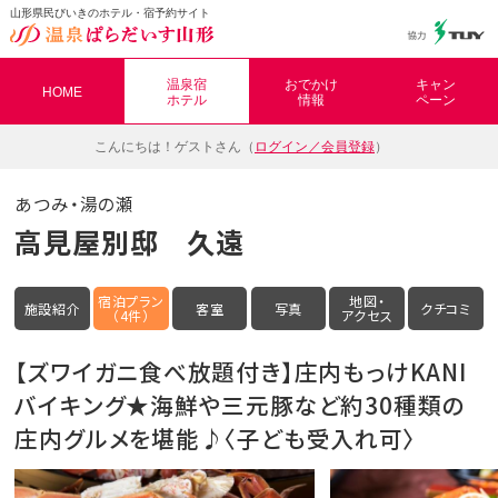
山形県民びいきのホテル・宿予約サイト
温泉ぱらだいす山形（おんぱら山形）
温泉宿
おでかけ
キャン
HOME
ホテル
情報
ペーン
こんにちは！
ゲストさん（
ログイン／会員登録
）
あつみ・湯の瀬
高見屋別邸 久遠
宿泊プラン
地図・
施設紹介
客室
写真
クチコミ
（4件）
アクセス
【ズワイガニ食べ放題付き】庄内もっけKANI
バイキング★海鮮や三元豚など約30種類の
庄内グルメを堪能♪〈子ども受入れ可〉