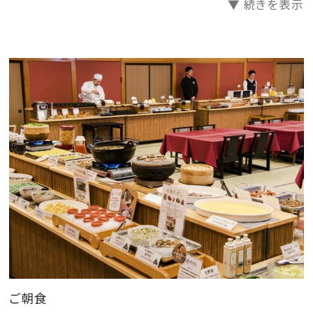
▼ 続きを表示
※夕食は18：00～20：30会場終了となります。
【 ご 朝 食 】
～あさまの田舎バイキング～
・山形名物芋煮 ・山形のだし ・冷や汁 ・あおさ納
豆
・手作り出汁巻き玉子 ・いかの一夜干し
・山形郷土料理 を 中心とした約20種類をご用意してお
ります。
※日により和定食になる場合がございます。和定食・
バイキングの選択はできません。
（和定食の場合は、ご提供の内容がバイキングメニュー
ご朝食
とは異なります）