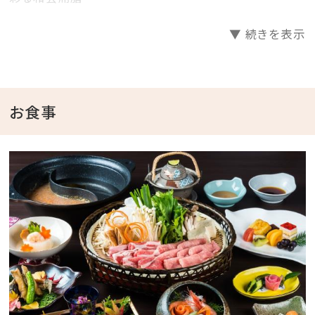
メインは豚肉品評会で最高評価を得た、最上地方の牧
▼ 続きを表示
場で育った「米の娘ぶた」
もちっと食感が特徴で豚肉とは思えない柔らかさです
紅特製の「錦しゃぶしゃぶ」をお召し上がり下さい
お食事
■ お部屋 ■
ゆったりとした空間が特徴のお部屋で全室リバービュー
となります
※お部屋によって料金が異なります
※別館牧水庵では12歳以下のお子様の受け入れを行っ
ておりません
■ ご夕食 ■
最上川を望む会食場にて紅特製「米の娘ぶたの錦しゃ