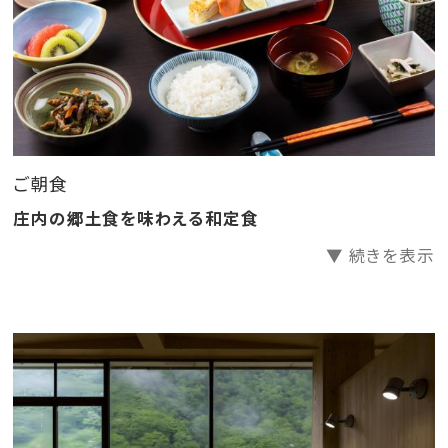
＜泉質＞ 単純硫黄冷鉱泉
～ 美景を眺める「最上峡芭蕉ライン舟下り」～
最上川の流れに身をまかせ、船頭の舟唄を聞きながら
ご朝食
舟上からの景色を楽しめる非日常の体験。
舟下りの終点から紅までは徒歩3分ほどでチェックイン
庄内の郷土食を味わえる和定食
も可能です。(送迎可・事前予約)
▼ 続きを表示
渓谷に色めき立つ四季折々の森林と川の流れが織りな
す絶景をご覧いただけます。
さらに、舟下りを楽しみながら、舟内でお食事も楽しめ
ます。（有料・要予約）