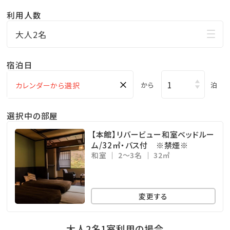
利用人数
大人2名
宿泊日
×
から
泊
選択中の部屋
【本館】リバービュー和室ベッドルー
ム/32㎡・バス付 ※禁煙※
和室
2～3名
32㎡
変更する
大人2名1室利用の場合