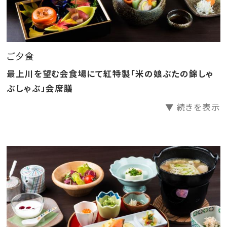
ぶしゃぶ」会席膳
※小学生未満の幼児のお子様は専用料理となります
■ ご朝食 ■
ご夕食
ご朝食は庄内風芋煮、庄内産のお米など、
最上川を望む会食場にて紅特製「米の娘ぶたの錦しゃ
庄内の郷土食を味わえる和定食をご提供いたします。
ぶしゃぶ」会席膳
▼ 続きを表示
■ お風呂 ■
◎大浴場・露天風呂
最上川を眺めながらゆったりと浸かれる
草薙温泉と呼ばれる自家源泉を使用しております
肌に優しい泉質で、適度な温度管理により長湯がしやす
く
最上川の景色を思う存分堪能いただけます
＜温泉＞ 最上峡草薙温泉