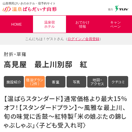
山形県民びいきのホテル・宿予約サイト
温泉ぱらだいす山形（おんぱら山形）
温泉宿
おでかけ
キャン
HOME
ホテル
情報
ペーン
こんにちは！
ゲストさん（
ログイン／会員登録
）
肘折・草薙
高見屋 最上川別邸 紅
宿泊プラン
地図・
施設紹介
客室
写真
クチコミ
（2件）
アクセス
【温ぱらスタンダード】通常価格より最大15％
オフ！【スタンダードプラン】～風雅な最上川、
旬の味覚に舌鼓～紅特製「米の娘ぶたの錦し
ゃぶしゃぶ」〈子ども受入れ可〉