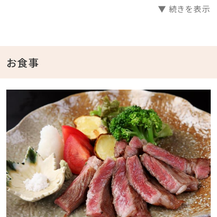
▼ 続きを表示
━━━━━━━━
■新鮮な魚介を心行くまで堪能！
■通常のお造りがお刺身盛り合わせに変更になります。
お食事
＊十分お腹を減らしておのぞみください(笑)
さらに、、
┌◇┐━━━━━━━━━━━━━━━━━━━━
━━━━━━━━
◇★◇ 今や全国区の山形牛A4ランク使用！
└◇┘━━━━━━━━━━━━━━━━━━━━
━━━━━━━━