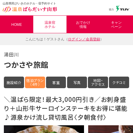
山形県民びいきのホテル・宿予約サイト
温泉ぱらだいす山形（おんぱら山形）
温泉宿
おでかけ
キャン
HOME
ホテル
情報
ペーン
こんにちは！
ゲストさん（
ログイン／会員登録
）
湯田川
つかさや旅館
宿泊プラン
地図・
施設紹介
客室
写真
クチコミ
（4件）
アクセス
＼温ぱら限定！最大3,000円引き／お刺身盛
り＋山形牛サーロインステーキをお得に堪能
♪源泉かけ流し貸切風呂〈夕朝食付〉