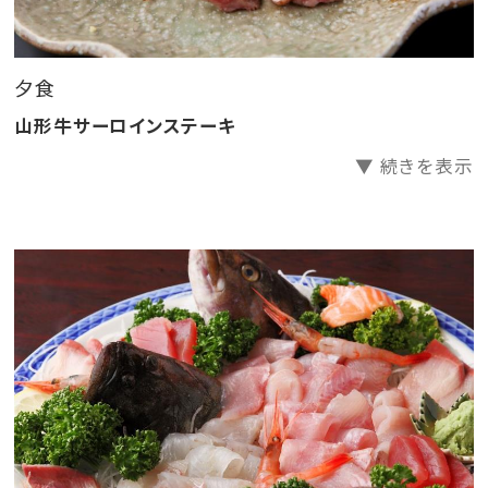
■とろけるような山形牛サーロインステーキをご用意！
(お一人様100ｇ分のステーキをお肉料理としてご提供
します)
夕食
■当館の山形牛は鶴岡の老舗「長南牛肉店」よりＡ4ラ
山形牛サーロインステーキ
ンクのみご用意しております。
▼ 続きを表示
＜メニュー例＞
・季節の前菜3種
・おつくり盛り合わせ
・胡麻豆腐の餡かけ
・野菜の煮物
・茶碗蒸し
・里芋饅頭菊餡かけ
・山形牛サーロインステーキ
・季節の炊き込みごはん