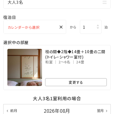
大人3名
宿泊日
×
から
泊
選択中の部屋
桂の間◆2階◆14畳＋10畳の二間
(トイレ・シャワー室付)
和室
2～6名
24畳
変更する
大人3名1室利用の場合
2026年08月
前月
翌月