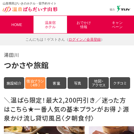
山形県民びいきのホテル・宿予約サイト
温泉ぱらだいす山形（おんぱら山形）
温泉宿
おでかけ
キャン
HOME
ホテル
情報
ペーン
こんにちは！
ゲストさん（
ログイン／会員登録
）
湯田川
つかさや旅館
宿泊プラン
地図・
施設紹介
客室
写真
クチコミ
（4件）
アクセス
＼温ぱら限定！最大2,200円引き／迷った方
はこちら★一番人気の基本プランがお得♪源
泉かけ流し貸切風呂〈夕朝食付〉