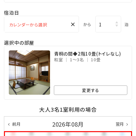
＊大きいお風呂がお好きな方はお勧めいたしません。
宿泊日
★━2つのお風呂は全て貸し切り制━★
×
から
泊
時間などは決まっておりません。あいているときにごゆ
っくりお入りください。
選択中の部屋
お泊りの方はどなたでもご利用になれます
青桐の間◆2階10畳(トイレなし)
和室
1～3名
10畳
★━お布団敷いております！━★
客室への出入りを少なくし、プライベートを大切にいた
変更する
します。
大人3名1室利用の場合
★━周辺観光━★
2026年08月
前月
翌月
・日本遺産に登録された羽黒山まで車で40分
・「加茂水族館」まで車で15分