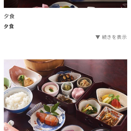
━━━━━
夕食
★━お食事━★
夕食
～夕食～
▼ 続きを表示
長年この地で培ってきた女将が調理する料理の数々。
本当に美味しい野菜がここにはあります！
＜メニュー例＞
・季節の前菜3種
・旬のお造り
・胡麻豆腐の餡かけ
・野菜の煮物
・茶碗蒸し
・山伏ポーク塩豚サラダ仕立て