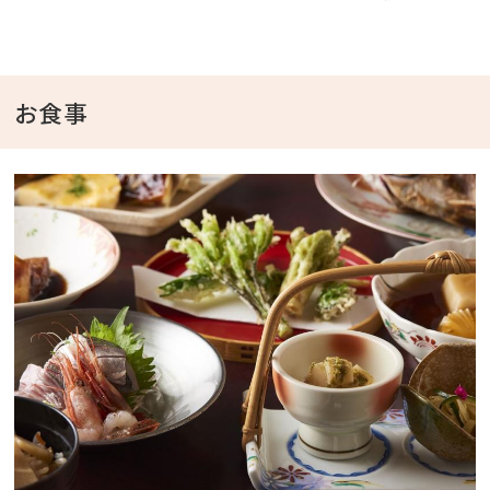
当館のおススメはココ！
￣￣V￣￣￣￣￣￣￣￣￣￣￣
■女将がつくる野菜と魚介のお料理☆
■若旦那厳選の日本酒飲み比べ3～10種！
お食事
■湯あがりポカポカ源泉かけ流しの湯田川温泉
━━━━◆湯田川で美味しい料理が食べれるわけ
◆━━━━
出羽三山に囲まれた庄内平野には美味しいお米があり
ます。
庄内浜からあがる新鮮な魚介類が集まる由良漁港まで
車で10分。
畑からも四季を通じた野菜が届くこの土地には美味し
さ満載！
━━━━━━━━━━━━━━━━━━━━━━━