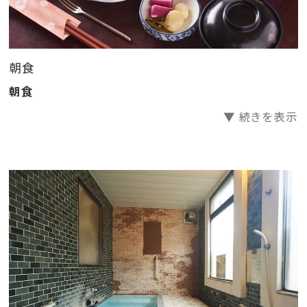
・里芋饅頭菊餡かけ
・季節の炊き込みごはん
・季節のあら汁
朝食
・香物
・デザート
朝食
▼ 続きを表示
【追加のご案内】
☆日本酒飲み比べ追加☆
米どころ庄内では無視できないのがこの『日本酒』。
(来館後でもOK)
A.3種飲み比べ 1320円
B.6種飲み比べ 2640円
C.10種飲み比べ 3960円
☆お刺身盛り合わせ(2日前まで)☆