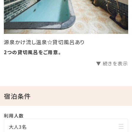
日本海の刺身を中心にお刺身を！
A.5500円(1～2名様)
B.8800円(3～4名様)
C.12100円(5～名様)
源泉かけ流し温泉☆貸切風呂あり
＊食事は食事処ご案内いたします～。
2つの貸切風呂をご用意。
▼ 続きを表示
～ご朝食～
美味い庄内米に田舎味噌汁、そして漬物。
この庄内だからこそ食べれる田舎料理。
宿泊条件
★━貸切風呂で源泉かけ流しの温泉を━★
利用人数
42℃の温泉は湯船から出た後も体がポカポカ。
空いている時間にゆっくりお入りください。
大人3名