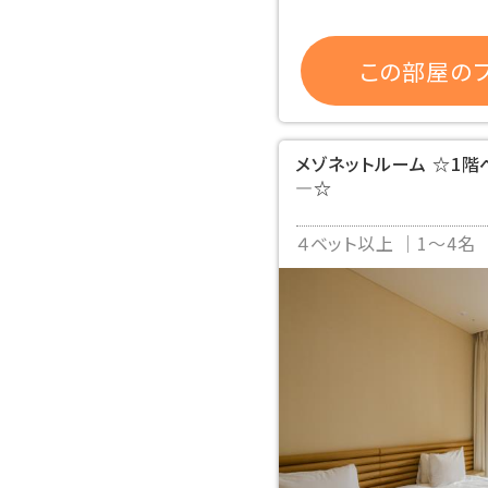
この部屋のプ
メゾネットルーム ☆1階
―☆
４ベット以上
1～4名