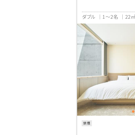
ダブル
1～2名
22
禁煙