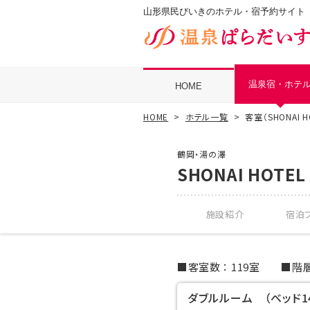
山形県民びいきのホテル・宿予約サイト
温泉宿・ホテ
HOME
HOME
ホテル一覧
客室（SHONAI HO
鶴岡・湯の澤
SHONAI HOTEL
施設紹介
宿泊プ
客室数
119室
階
ダブルルーム （ベッド14