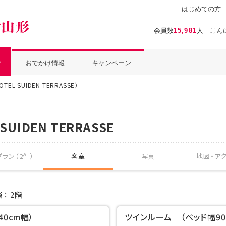
はじめての方
温泉ぱらだいす山形（おんぱら山形）
会員数
15,981
人 こん
ル
おでかけ情報
キャンペーン
TEL SUIDEN TERRASSE）
 SUIDEN TERRASSE
ラン（2件）
客室
写真
地図・
ア
層
2階
0cm幅）
ツインルーム （ベッド幅90