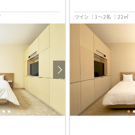
㎡
ツイン
1～2名
22㎡