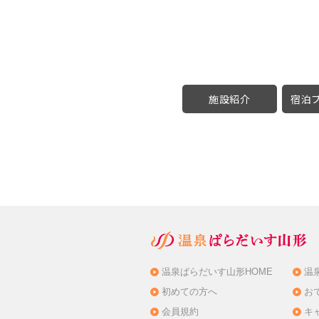
施設紹介
宿泊プ
温泉ぱらだいす山形HOME
温
初めての方へ
お
会員規約
キ