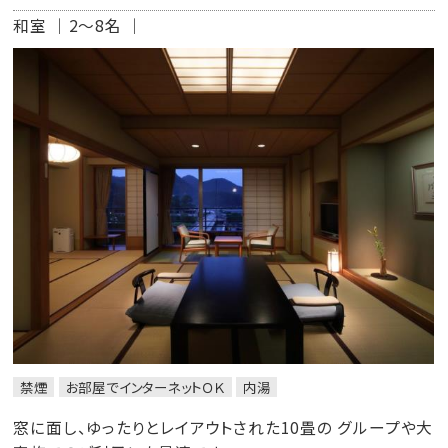
和室
2～8名
禁煙
お部屋でインターネットＯＫ
内湯
窓に面し、ゆったりとレイアウトされた10畳の グループや大