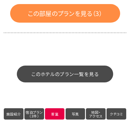
【湯殿】贅沢な一枚岩を掘り下げた丸型の岩風呂。
この部屋のプランを見る（3）
バス・トイレ付／広さ：70.7㎡／階数：2F
朝食につきましては、個室会食場にて和食膳のご提供とな
ります。
※尚、プラン文章にビュッフェと記載があるプランも、個室
朝食のご提供となります。
このホテルのプラン一覧を見る
朝食ビュッフェもお選びいただけますのでご希望の場合は
事前にご連絡くださいませ。
宿泊プラン
地図・
施設紹介
客室
写真
クチコミ
（3件）
アクセス