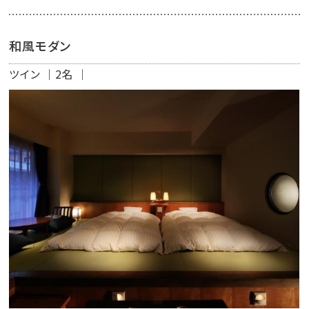
和風モダン
ツイン
2名