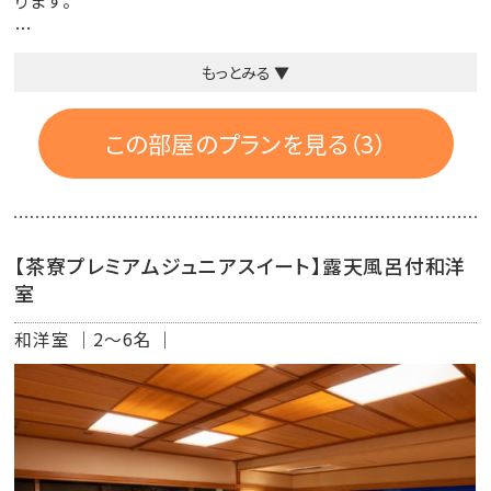
ります。
『部屋タイプ』
もっとみる ▼
【御所】大きな丸い石の露天風呂が特徴。
【摩耶】半月形の御影石の露天風呂が特徴。
【神室】大石田焼の「次年子窯」で造られた陶器風呂
この部屋のプランを見る（3）
※お部屋は当日状況により、お任せさせていただいており
ます。ご了承くださいませ。
【茶寮プレミアムジュニアスイート】露天風呂付和洋
バス・トイレ付
室
和洋室
2～6名