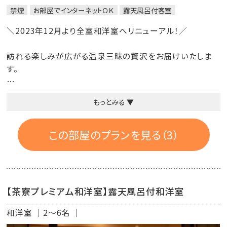
禁煙
お部屋でインターネットＯＫ
露天風呂付客室
＼2023年12月より全室和洋室へリニューアル！／
訪れる楽しみが広がる温泉三昧の贅沢をお届けいたしま
す。
『部屋タイプ』
もっとみる ▼
【朝日】：御影石の楕円形露天風呂
【飯豊】：大石田焼の「次年子窯」で造られた陶器風呂
この部屋のプランを見る（3）
※お部屋は当日状況により、お任せさせていただいており
ます。ご了承くださいませ。
※内風呂はございません。
【茶寮プレミアム和洋室】露天風呂付和洋室
バス・トイレ付
和洋室
2～6名