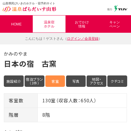
山形県民びいきのホテル・宿予約サイト
温泉ぱらだいす山形（おんぱら山形）
温泉宿
おでかけ
キャン
HOME
ホテル
情報
ペーン
こんにちは！
ゲストさん（
ログイン／会員登録
）
かみのやま
日本の宿 古窯
宿泊プラン
地図・
施設紹介
客室
写真
クチコミ
（3件）
アクセス
客室数
130室（収容人数：650人）
階層
8階