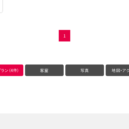
1
ラン（4件）
客室
写真
地図・
ア