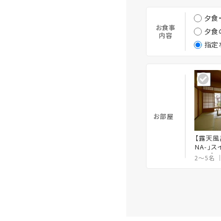
夕食
お食事
夕食
内容
指定
お部屋
【露天風
NA-」
100㎡
2～5名