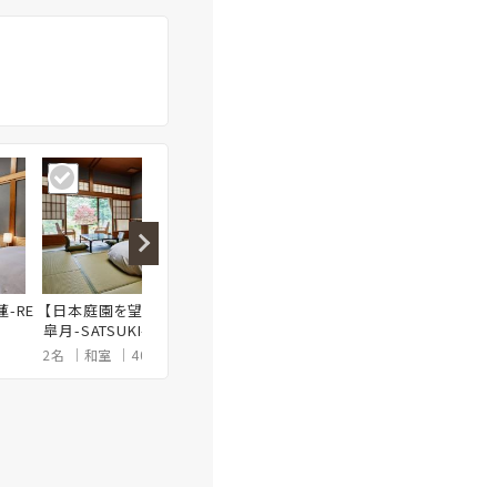
-RE
【日本庭園を望む和室ベッド】
【日本庭園を望む和室ベッド】
【日本
皐月-SATSUKI- ／40㎡
季寄せ-KIYOSE-源泉内風呂
室】雉音-
付
2名
和室
40㎡
1～2名
和室
30㎡
2～5名