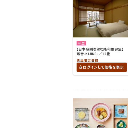
和室
【日本庭園を望む純和風客室】
雉音-KIJINE-／12畳
県民限定価格
ログインして価格を表示