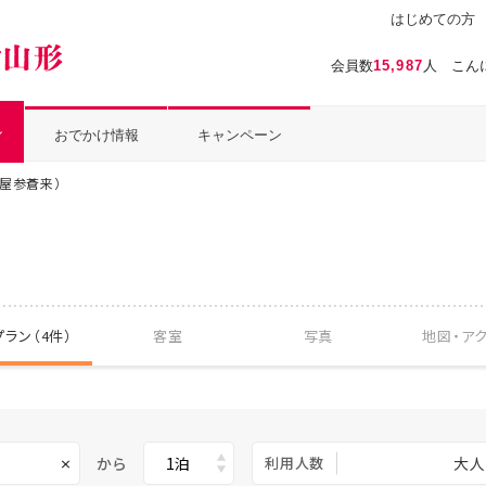
はじめての方
温泉ぱらだいす山形（おんぱら山形）
会員数
15,987
人 こん
ル
おでかけ情報
キャンペーン
屋参蒼来）
ラン（4件）
客室
写真
地図・
ア
から
利用人数
大人
×