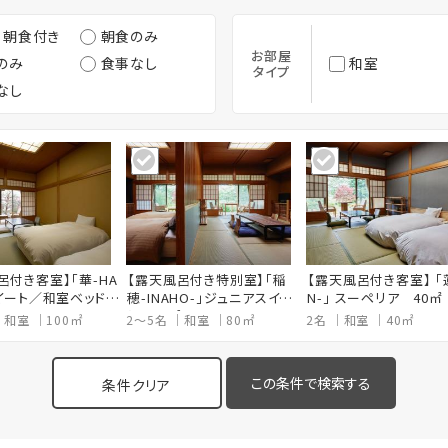
・朝食付き
朝食のみ
お部屋
のみ
食事なし
和室
タイプ
なし
呂付き客室】「華-HA
【露天風呂付き特別室】「稲
【露天風呂付き客室】 「蓮
スイート／和室ベッド
穂-INAHO-」ジュニアスイー
N-」 スーペリア 40㎡
ト 80㎡
和室
100㎡
2～5名
和室
80㎡
2名
和室
40㎡
条件クリア