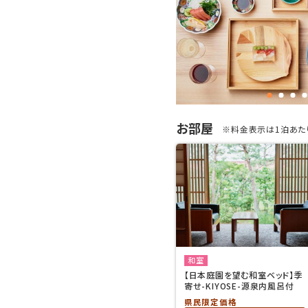
お部屋
※料金表示は1泊あたり
和室
【日本庭園を望む和室ベッド】季
寄せ-KIYOSE-源泉内風呂付
県民限定価格