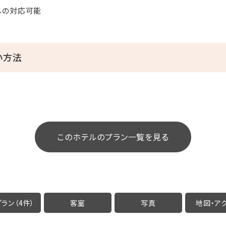
への対応可能
い方法
このホテルのプラン一覧を見る
ラン（4件）
客室
写真
地図・
ア