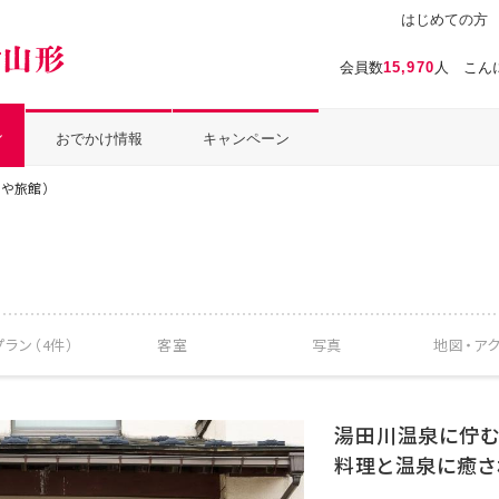
はじめての方
温泉ぱらだいす山形（おんぱら山形）
会員数
15,970
人 こん
ル
おでかけ情報
キャンペーン
や旅館）
ラン（4件）
客室
写真
地図・
ア
湯田川温泉に佇む
料理と温泉に癒さ