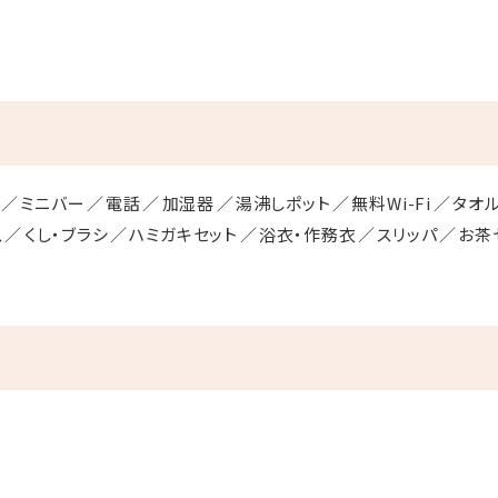
ミニバー
電話
加湿器
湯沸しポット
無料Wi-Fi
タオ
ス
くし・ブラシ
ハミガキセット
浴衣・作務衣
スリッパ
お茶