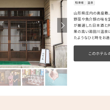
駐車場
温泉
山形県庄内の奥座敷
野菜や魚介類の味を
が厳選した日本酒と共
果の高い湯田川温泉
たようなひと時をお過
このホテル