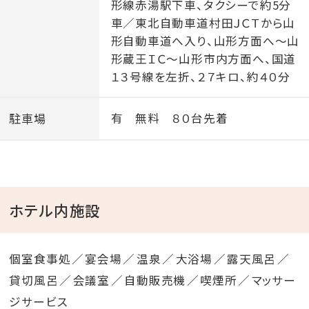
形線赤湯駅下車、タクシーで約5分
車／東北自動車道村田ＪＣＴから山
形自動車道へ入り、山形方面へ～山
形蔵王ＩＣ～山形市内方面へ、国道
１３号線を左折、２７キロ、約４０分
駐車場
有 無料 ８０台先着
ホテル内施設
個室食事処
宴会場
温泉
大浴場
露天風呂
貸切風呂
会議室
自動販売機
喫煙所
マッサー
ジサービス