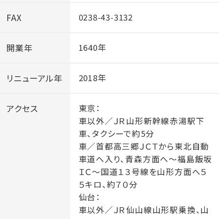
FAX
0238-43-3132
開業年
1640年
リニューアル年
2018年
アクセス
東京：
車以外／ＪＲ山形新幹線赤湯駅下
車、タクシーで約5分
車／首都高三郷ＪＣＴから東北自動
車道へ入り、青森方面へ～福島飯坂
ＩＣ～国道１３号線を山形方面へ５
５キロ、約７０分
仙台：
車以外／ＪＲ仙山線山形駅乗換、山