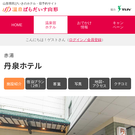
山形県民びいきのホテル・宿予約サイト
温泉ぱらだいす山形（おんぱら山形）
温泉宿
おでかけ
キャン
HOME
ホテル
情報
ペーン
こんにちは！
ゲストさん（
ログイン／会員登録
）
赤湯
丹泉ホテル
宿泊プラン
地図・
施設紹介
客室
写真
クチコミ
（2件）
アクセス