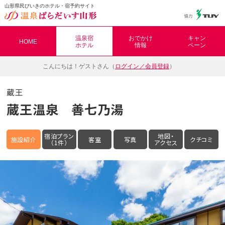
山形県民びいきのホテル・宿予約サイト
温泉ぱらだいす山形（おんぱら山形）
温泉宿
おでかけ
キャン
HOME
ホテル
情報
ペーン
こんにちは！
ゲストさん（
ログイン／会員登録
）
蔵王
蔵王温泉 善七乃湯
宿泊プラン
地図・
施設紹介
客室
写真
クチコミ
（1件）
アクセス