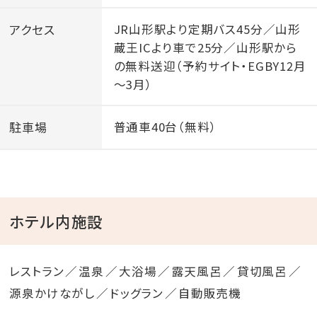
アクセス
JR山形駅より定期バス45分／山形
蔵王ICより車で25分／山形駅から
の無料送迎（予約サイト・EGBY12月
～3月）
駐車場
普通車40台（無料）
ホテル内施設
レストラン
温泉
大浴場
露天風呂
貸切風呂
源泉かけながし
ドッグラン
自動販売機