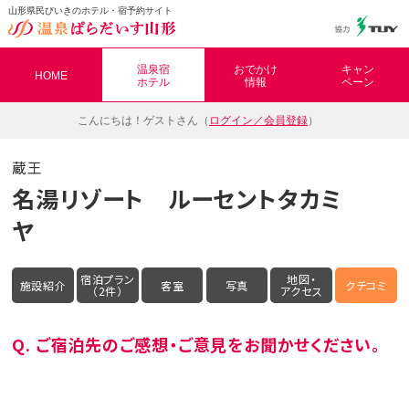
山形県民びいきのホテル・宿予約サイト
温泉ぱらだいす山形（おんぱら山形）
温泉宿
おでかけ
キャン
HOME
ホテル
情報
ペーン
こんにちは！
ゲストさん（
ログイン／会員登録
）
蔵王
名湯リゾート ルーセントタカミ
ヤ
宿泊プラン
地図・
施設紹介
客室
写真
クチコミ
（2件）
アクセス
Q. ご宿泊先のご感想・ご意見をお聞かせください。