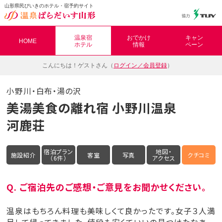
山形県民びいきのホテル・宿予約サイト
温泉ぱらだいす山形（おんぱら山形）
温泉宿
おでかけ
キャン
HOME
ホテル
情報
ペーン
こんにちは！
ゲストさん（
ログイン／会員登録
）
小野川・白布・湯の沢
美湯美食の離れ宿 小野川温泉
河鹿荘
宿泊プラン
地図・
施設紹介
客室
写真
クチコミ
（6件）
アクセス
Q. ご宿泊先のご感想・ご意見をお聞かせください。
温泉はもちろん料理も美味しくて良かったです。女子３人満