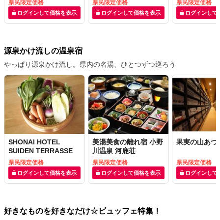
県民限定価格
県民限定価格
県民限定価格
ログインして価格を表示
ログインして価格を表示
ログインして
源泉かけ流しの温泉宿
やっぱり源泉かけ流し。県内の名湯、ひとつずつ巡ろう
SHONAI HOTEL
美湯美食の離れ宿 小野
果実の山あづ
SUIDEN TERRASSE
川温泉 河鹿荘
県民限定価格
県民限定価格
県民限定価格
ログインして価格を表示
ログインして価格を表示
ログインして
好きなものを好きなだけ☆ビュッフェ特集！