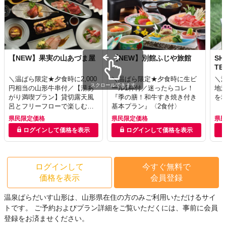
【NEW】果実の山あづま屋
【NEW】別館ふじや旅館
SH
TE
＼温ぱら限定★夕食時に2,000
＼温ぱら限定★夕食時に生ビ
＼温
スクロールできます
円相当の山形牛串付／【湯あ
ール1杯付／迷ったらコレ！
地
がり満喫プラン】貸切露天風
『季の膳！和牛すき焼き付き
を
呂とフリーフローで楽しむ温
基本プラン』〈2食付〉
泉旅｜山形の味覚を味わう郷
県民限定価格
県民限定価格
県
土料理会席〈2食付〉
ログインして価格を表示
ログインして価格を表示
ログインして
今すぐ無料で
価格を表示
会員登録
温泉ぱらだいす山形は、山形県在住の方のみご利用いただけるサイ
トです。
ご予約およびプラン詳細をご覧いただくには、事前に会員
登録をお済ませください。