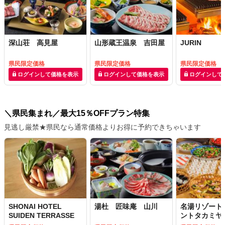
深山荘 高見屋
山形蔵王温泉 吉田屋
JURIN
県民限定価格
県民限定価格
県民限定価格
ログインして価格を表示
ログインして価格を表示
ログインして
＼県民集まれ／最大15％OFFプラン特集
見逃し厳禁★県民なら通常価格よりお得に予約できちゃいます
SHONAI HOTEL
湯杜 匠味庵 山川
名湯リゾート
SUIDEN TERRASSE
ントタカミヤ