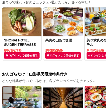
泊まって味わう贅沢ビュッフェ♪選ぶ楽しみ、食べる幸せ！
SHONAI HOTEL
果実の山あづま屋
美味求真の宿
SUIDEN TERRASSE
テル
県民限定価格
県民限定価格
県民限定価格
ログインして価格を表示
ログインして価格を表示
ログインして
おんぱらだけ！山形県民限定特典付き
どんな特典が付いているかは、各プランのページをチェック♪