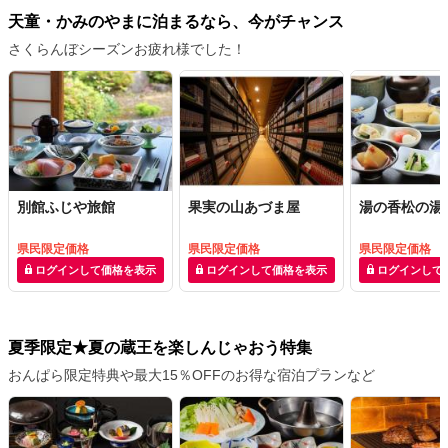
天童・かみのやまに泊まるなら、今がチャンス
さくらんぼシーズンお疲れ様でした！
別館ふじや旅館
果実の山あづま屋
湯の香松の湯
県民限定価格
県民限定価格
県民限定価格
ログインして価格を表示
ログインして価格を表示
ログインして
夏季限定★夏の蔵王を楽しんじゃおう特集
おんぱら限定特典や最大15％OFFのお得な宿泊プランなど