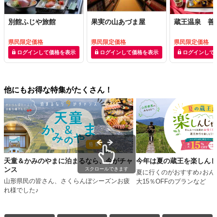
別館ふじや旅館
果実の山あづま屋
蔵王温泉 善
県民限定価格
県民限定価格
県民限定価格
ログインして価格を表示
ログインして価格を表示
ログインして
他にもお得な特集がたくさん！
天童＆かみのやまに泊まるなら、今がチャ
今年は夏の蔵王を楽しん
ンス
スクロールできます
夏に行くのがおすすめ♪おん
山形県民の皆さん、さくらんぼシーズンお疲
大15％OFFのプランなど
れ様でした♪