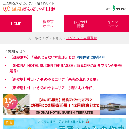
山形県民びいきのホテル・宿予約サイト
温泉ぱらだいす山形（おんぱら山形）
温泉宿
おでかけ
キャン
HOME
ホテル
情報
ペーン
こんにちは！
ゲストさん（
ログイン／会員登録
）
＜お知らせ＞
【登録無料】「温泉ぱらだいす山形」とは
※同伴者は県外OK
「SHONAI HOTEL SUIDEN TERRASSE」15％OFFの朝食プランが販売
延長♪
【新登場】村山・かみのやまエリア「
果実の山あづま屋」
【新登場】村山・かみのやまエリア「別館ふじや旅館」