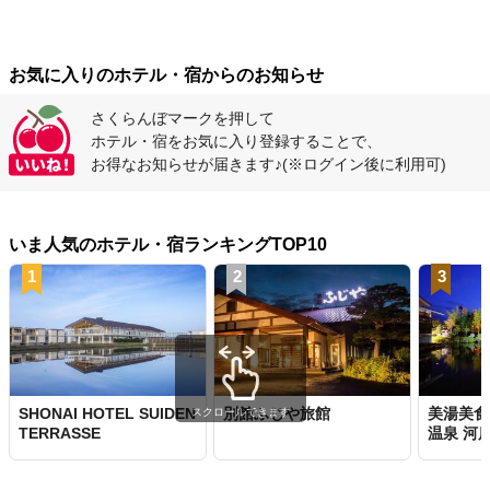
お気に入りのホテル・宿からのお知らせ
さくらんぼマークを押して
ホテル・宿をお気に入り登録することで、
お得なお知らせが届きます♪
(※ログイン後に利用可)
いま人気のホテル・宿ランキングTOP10
1
2
3
SHONAI HOTEL SUIDEN
別館ふじや旅館
美湯美食
スクロールできます
TERRASSE
温泉 河