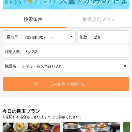
検索条件
最近見たプラン
×
宿泊日
泊数
利用人数
大人2名
×
施設名
今日の目玉プラン
※売切れる場合もございますのでご容赦ください。