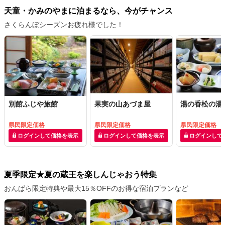
天童・かみのやまに泊まるなら、今がチャンス
さくらんぼシーズンお疲れ様でした！
別館ふじや旅館
果実の山あづま屋
湯の香松の湯
県民限定価格
県民限定価格
県民限定価格
ログインして価格を表示
ログインして価格を表示
ログインして
夏季限定★夏の蔵王を楽しんじゃおう特集
おんぱら限定特典や最大15％OFFのお得な宿泊プランなど