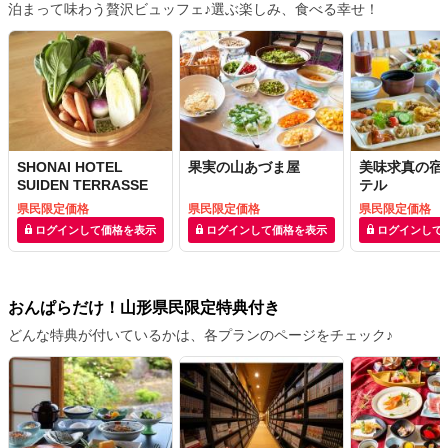
泊まって味わう贅沢ビュッフェ♪選ぶ楽しみ、食べる幸せ！
SHONAI HOTEL
果実の山あづま屋
美味求真の宿
SUIDEN TERRASSE
テル
県民限定価格
県民限定価格
県民限定価格
ログインして価格を表示
ログインして価格を表示
ログインして
おんぱらだけ！山形県民限定特典付き
どんな特典が付いているかは、各プランのページをチェック♪