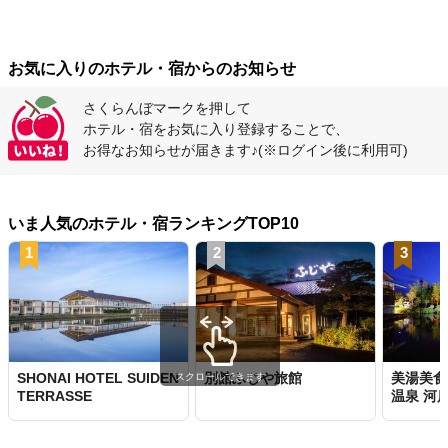
お気に入りのホテル・宿からのお知らせ
さくらんぼマークを押して
ホテル・宿をお気に入り登録することで、
お得なお知らせが届きます♪
(※ログイン後に利用可)
いま人気のホテル・宿ランキングTOP10
1
2
3
SHONAI HOTEL SUIDEN
別館ふじや旅館
美湯美食
スクロールできます
TERRASSE
温泉 河