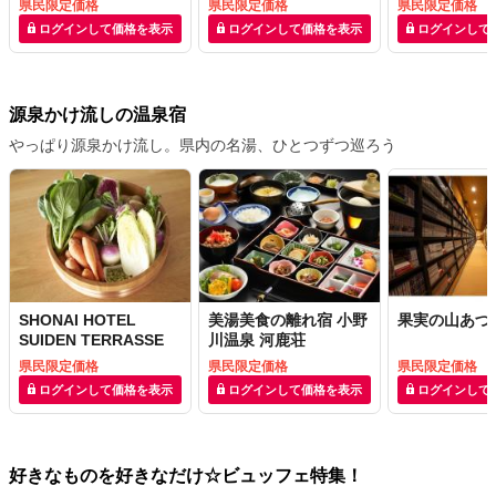
県民限定価格
県民限定価格
県民限定価格
ログインして価格を表示
ログインして価格を表示
ログインして
源泉かけ流しの温泉宿
やっぱり源泉かけ流し。県内の名湯、ひとつずつ巡ろう
SHONAI HOTEL
美湯美食の離れ宿 小野
果実の山あづ
SUIDEN TERRASSE
川温泉 河鹿荘
県民限定価格
県民限定価格
県民限定価格
ログインして価格を表示
ログインして価格を表示
ログインして
好きなものを好きなだけ☆ビュッフェ特集！