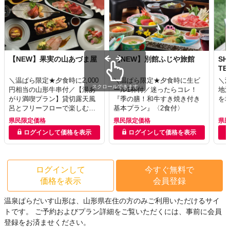
【NEW】果実の山あづま屋
【NEW】別館ふじや旅館
SH
TE
＼温ぱら限定★夕食時に2,000
＼温ぱら限定★夕食時に生ビ
＼温
スクロールできます
円相当の山形牛串付／【湯あ
ール1杯付／迷ったらコレ！
地
がり満喫プラン】貸切露天風
『季の膳！和牛すき焼き付き
を
呂とフリーフローで楽しむ温
基本プラン』〈2食付〉
泉旅｜山形の味覚を味わう郷
県民限定価格
県民限定価格
県
土料理会席〈2食付〉
ログインして価格を表示
ログインして価格を表示
ログインして
今すぐ無料で
価格を表示
会員登録
温泉ぱらだいす山形は、山形県在住の方のみご利用いただけるサイ
トです。
ご予約およびプラン詳細をご覧いただくには、事前に会員
登録をお済ませください。