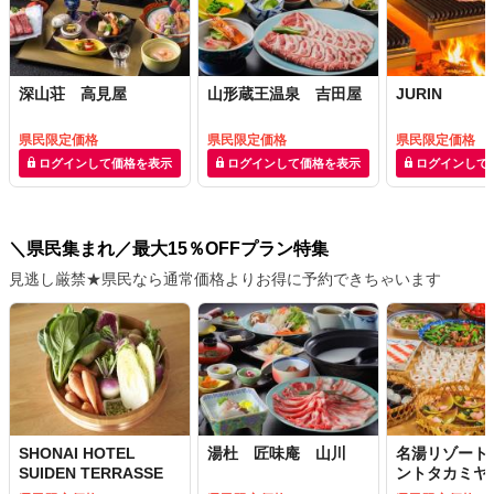
深山荘 高見屋
山形蔵王温泉 吉田屋
JURIN
県民限定価格
県民限定価格
県民限定価格
ログインして価格を表示
ログインして価格を表示
ログインして
＼県民集まれ／最大15％OFFプラン特集
見逃し厳禁★県民なら通常価格よりお得に予約できちゃいます
SHONAI HOTEL
湯杜 匠味庵 山川
名湯リゾート
SUIDEN TERRASSE
ントタカミヤ