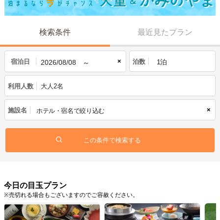
検索条件
最近見たプラン
×
宿泊日
泊数
利用人数
大人2名
×
施設名
今日の目玉プラン
※売切れる場合もございますのでご容赦ください。