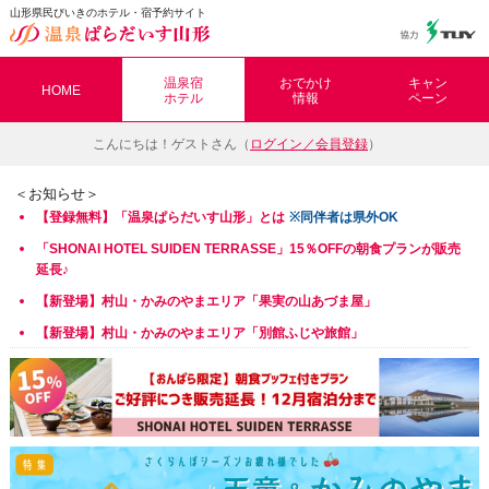
山形県民びいきのホテル・宿予約サイト
温泉ぱらだいす山形（おんぱら山形）
温泉宿
おでかけ
キャン
HOME
ホテル
情報
ペーン
こんにちは！
ゲストさん（
ログイン／会員登録
）
＜お知らせ＞
【登録無料】「温泉ぱらだいす山形」とは
※同伴者は県外OK
「SHONAI HOTEL SUIDEN TERRASSE」15％OFFの朝食プランが販売
延長♪
【新登場】村山・かみのやまエリア「
果実の山あづま屋」
【新登場】村山・かみのやまエリア「別館ふじや旅館」